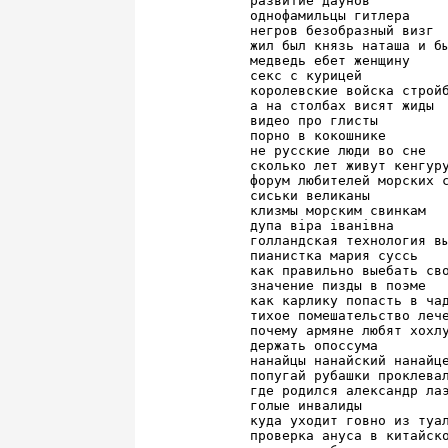
развитие даунов

однофамильцы гитлера

негров безобразный визг

жил был князь наташа и бы
медведь ебет женщину

секс с курицей

королевские войска стройб
а на столбах висят жиды

видео про глисты

порно в кокошнике

не русские люди во сне

сколько лет живут кенгуру
форум любителей морских с
сиськи великаны

клизмы морским свинкам

дупа віра іванівна

голландская технология вы
пианистка мария суссь

как правильно выебать сво
значение пизды в поэме

как карлику попасть в чад
тихое помешательство лече
почему армяне любят хохлу
держать опоссума

нанайцы нанайский нанайце
попугай рубашки проклевал
где родился александр лаэ
голые инвалиды

куда уходит говно из туал
проверка ануса в китайско