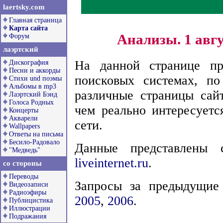
laertsky.com
Главная страница
Карта сайта
Анализы. 1 авгу
Форум
лаэртский
На данной странице пр
Дискография
Песни и аккорды
поисковых системах, по
Стихи und поэмы
Альбомы в mp3
различные страницы са
Лаэртский Бэнд
Голоса Родных
чем реально интересуетс
Концерты
Акварели
сети.
Wallpapers
Ответы на письма
Бесило-Радовало
Данные представлены с
"Медведь"
liveinternet.ru
.
со стороны
Переводы
Запросы за предыдущие 
Видеозаписи
Радиоэфиры
2005
,
2006
.
Публицистика
Иллюстрации
Подражания