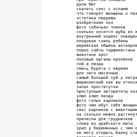
дупа бют

скачать секс с ослами

что говорят женщины о пиз
эстетика пердежа

изобретения коз

фото собачьих членов

сколько носится шуба из к
внутренний кодекс поведен
плодовая гниль рябины

еврейская община антверпе
порно сайты таджикистана

животное крот

половые органы кроликов

гей и пизда

смесь бурята с евреем

для чего месячные

самый большой хуй у негра
жириновский как вы относи
запах проститутки

преступные авторитеты каз
хлюп хлюп пизда

фото голых карликов

фото чем ебут себя женщин
секс карликов с животными
на сколько можно растянут
прически для грудничков

слова из арабского мата

храп у беременных с чем о
не могу открыть банку сте