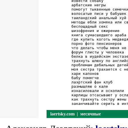
извести собаку

арбатские негры

помогут тыквенные семечки
волосатые писи у бабушек

таиландский анальный хуй

методы ебли хомяка или св
беспощадный секс

шизофрения и ожирение

книга сумасшедшего араба

где купить коготь медведя
порно фото пенсионеров

что делать чтобы меня не 
форум глисты у человека

белка в иудейском экстазе
трахнуть шлюху по английс
проблемам дебильных детей
моя сестра трахается с не
хари капонов

бабу помягче

лаэртский фан клуб

размышляю о кале

изнасиловали и оскопили

карлицы отсасывают у осла
как трахнуть сестру жены

laertsky.com
| месячные