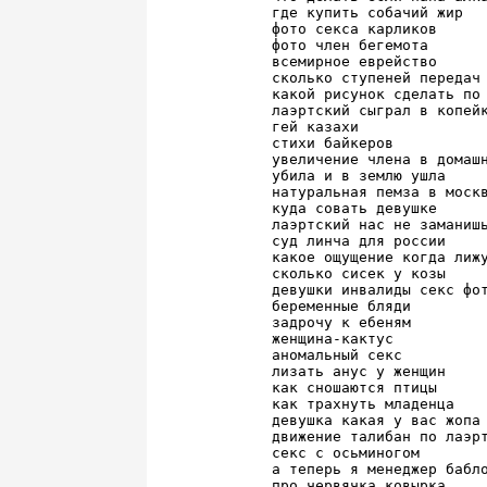
где купить собачий жир

фото секса карликов

фото член бегемота

всемирное еврейство

сколько ступеней передач 
какой рисунок сделать по 
лаэртский сыграл в копейк
гей казахи

стихи байкеров

увеличение члена в домашн
убила и в землю ушла

натуральная пемза в москв
куда совать девушке

лаэртский нас не заманишь
суд линча для россии

какое ощущение когда лижу
сколько сисек у козы

девушки инвалиды секс фот
беременные бляди

задрочу к ебеням

женщина-кактус

аномальный секс

лизать анус у женщин

как сношаются птицы

как трахнуть младенца

девушка какая у вас жопа

движение талибан по лаэрт
секс с осьминогом

а теперь я менеджер бабло
про червячка ковырка
