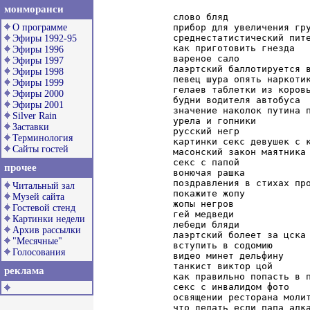
монморанси
слово бляд

прибор для увеличения гру
О программе
среднестатистический пите
Эфиры 1992-95
как приготовить гнезда

Эфиры 1996
вареное сало

Эфиры 1997
лаэртский баллотируется в
Эфиры 1998
певец шура опять наркотик
Эфиры 1999
гелаев таблетки из коровь
Эфиры 2000
будни водителя автобуса

Эфиры 2001
значение наколок путина п
Silver Rain
урела и гопники

Заставки
русский негр

Терминология
картинки секс девушек с к
Сайты гостей
масонский закон маятника

секс с папой

прочее
вонючая рашка

поздравления в стихах про
Читальный зал
покажите жопу

Музей сайта
жопы негров

Гостевой стенд
гей медведи

Картинки недели
лебеди бляди

Архив рассылки
лаэртский болеет за цска

"Месячные"
вступить в содомию

Голосования
видео минет дельфину

танкист виктор цой

реклама
как правильно попасть в п
секс с инвалидом фото

освящении ресторана молит
что делать если папа алка